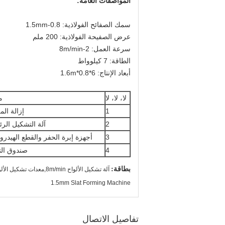
المواصفات العامة:
سمك الصفائح الفولاذية: 0.8-1.5mm
عرض الصفيحة الفولاذية: 200 ملم
سرعة العمل: 2-8m/min
الطاقة: 7 كيلوواط
أبعاد الإنتاج: 6*0.8*1.6m
لا، لا، لا
م
1
إزالة الم
2
آلة التشكيل الرئ
3
أجهزة إبرة الحفر والقطع الهيدرو
4
صندوق ال
بطاقة:
آلة تشكيل الألواح 8m/min,معدات تشكيل الألواح 22kw,1آلة تشكيل شفرات 5 ملم
1.5mm Slat Forming Machine
تفاصيل الاتصال