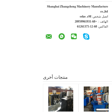
Shanghai Zhangcheng Machinery Manufacture
co.,ltd
اتصل شخص:
Mr. sales
الهاتف ::
+86-13916995902
الفاكس:
86-21-57316216
منتجات أخرى