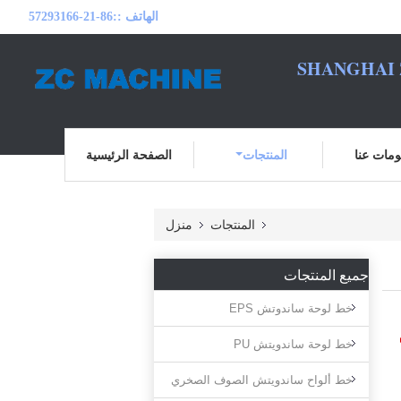
الهاتف ::
86-21-57293166
SHANGHAI 
مات عنا
المنتجات
الصفحة الرئيسية
المنتجات
منزل
جميع المنتجات
خط لوحة ساندوتش EPS
خط لوحة ساندويتش PU
خط ألواح ساندويتش الصوف الصخري