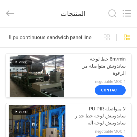
Machinery
Manufacture
co.,ltd.
المنتجات
All
Rights
Reserved.
Developed
الصفحة
by
ECER
pu continuous sandwich panel line التصنيع عبر الإنترنت
الرئيسية
8m/min خط لوحة
منتجات
ساندوتش متواصلة من
الرغوة
معلومات
negotiable MOQ:1
عنا
CONTACT
لا متواصلة PU PIR
جولة
ساندويتش لوحة خط جدار
في
ساندويتش لوحة آلة
المعمل
negotiable MOQ:1