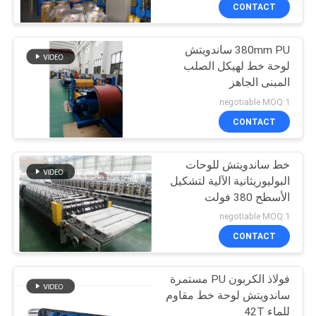
CONTACT
مراقبة
380mm PU ساندويتش
الجودة
لوحة خط لهيكل الصلب
المبنى الجاهز
اتصل
negotiable MOQ:1
بنا
CONTACT
خط ساندويتش للوحات
أخبار
البوليوريثانية الآلية لتشكيل
الأسطح 380 فولت
اطلب
negotiable MOQ:1
اقتباس
CONTACT
فولاذ الكربون PU مستمرة
خريطة
ساندويتش لوحة خط مقاوم
الموقع
للماء 42T