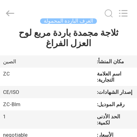
Machinery
Manufacture
co.,ltd.
All
Rights
الغرف الباردة المحمولة
Reserved.
Developed
ثلاجة مجمدة باردة مربع لوح
الصفحة
by
ECER
العزل الفراغ
الرئيسية
منتجات
مكان المنشأ:
الصين
اسم العلامة
ZC
معلومات
التجارية:
عنا
إصدار الشهادات:
CE/ISO
رقم الموديل:
ZC-Blm
جولة
الحد الأدنى
1
في
لكمية:
المعمل
الأسعار:
negotiable