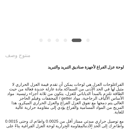
PRIVACY
POLICY
منتوج وصف
لوحة عزل الفراغ لأجهزة صناديق التبريد والتبريد
الفراغ
لوحات العزل هي لوحات يمكن أن تقدم قيمة العزل الحراري لا
مثيل لها في الحد الأدنى من السماكة.مادة عازلة جديدة فعالة من حيث
الطاقة تلتزم بالمبدأ الدياباتي للعزل، يتكون من ثلاثة أجزاء رئيسية: مواد
الأساس الألياف الزجاجية، مواد getter / المجففات وفيلم الحاجز
العالي.يتم دمجها مع تفوق العزل الفراغ والعزل الحراري الميكرو، هذا
المزيج من المواد المسامية والفراغ يؤدي إلى مقاومة حرارية عالية
للغاية.
مع توصيل حراري مبدئي ممتاز أقل من 0.0025 واط/م.ك وحتى 0.0015
واط/م.ك إلى الحد الأدنىالمقاومة الحرارية لوحة العزل الفراغية بناءً على