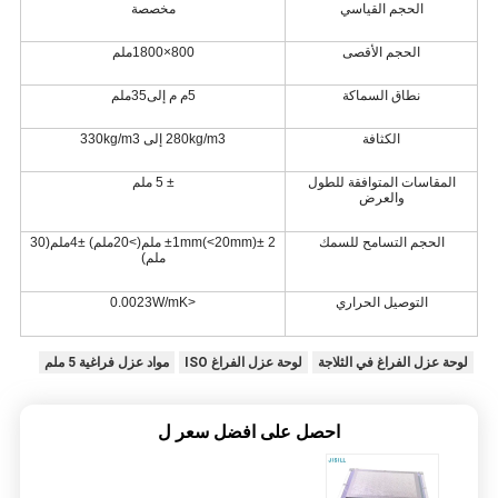
الحجم القياسي
مخصصة
الحجم الأقصى
800×1800ملم
نطاق السماكة
5
م م إلى
35
ملم
الكثافة
280kg/m3 إلى 330kg/m3
المقاسات المتوافقة للطول
± 5 ملم
والعرض
الحجم التسامح للسمك
± 2 ملم
)
±1mm(<20mm
(
>20ملم)
±
4
ملم
(3
0
ملم
)
التوصيل الحراري
<0.00
W/mK
23
لوحة عزل الفراغ في الثلاجة
لوحة عزل الفراغ ISO
مواد عزل فراغية 5 ملم
احصل على افضل سعر ل