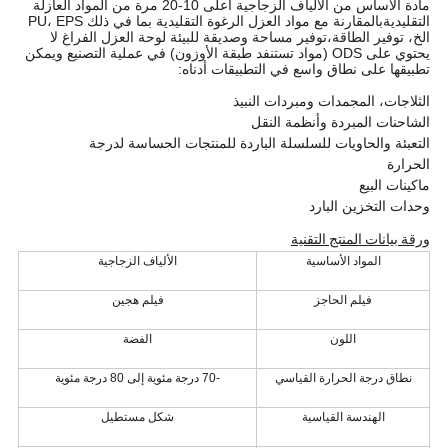
مادة الأساس من الألياف الزجاجية أعلى 10-20 مرة من المواد العازلة
التقليديةبالمقارنة مع مواد العزل الرغوة التقليدية بما في ذلك PU، EPS
الخ، توفير الطاقة،توفير مساحة وصديقة للبيئة لوحة العزل الفراغ لا
يحتوي على ODS (مواد تستنفد طبقة الأوزون) في عملية التصنيع ويمكن
تطبيقها على نطاق واسع في التطبيقات أدناه:
الثلاجات، المجمدات ومبردات النبيذ
الشاحنات المبردة وأنظمة النقل
التعبئة والحاويات للسلسلة الباردة للمنتجات الحساسة لدرجة
الحرارة
ماكينات البيع
وحدات التخزين البارد
ورقة بيانات المنتج التقنية
المواد الأساسية
الألياف الزجاجية
فيلم الحاجز
فيلم هجين
اللون
الفضة
نطاق درجة الحرارة القياسي
-70 درجة مئوية إلى 80 درجة مئوية
الهندسة القياسية
شكل مستطيل