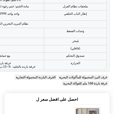
0.8 ملم الفولاذ المقاوم للصدأ; سلك التدفئة; الفولاذ المقاوم للصدأ
ملحقات نظام العزل
مادة الختم؛ ختم رغوة PU؛ ضوء LED مقاوم للماء؛ نافذة التوازن؛ معلق الفولاذ
إطار الباب الخلفي
واحد واحد DPPR، ملجأ المطر والمصد المطاطي، حامل الباب؛
نظام التبريد التخزين الب
وحدات الضغط
مُبخر
(فافلي)
صندوق التحكم
مع حماية
الحرارة
غرفة باردة لل
غرفة باردة بالجليد: -5--15 درجة مئوية؛ غرفة باردة للأسماك واللحوم: -18--25 درجة مئوية
غرف البرد المحمولة للمأكولات البحرية
الغرف الباردة المحمولة التجارية
غرفة باردة 100 ملم للفواكه البحرية
احصل على افضل سعر ل