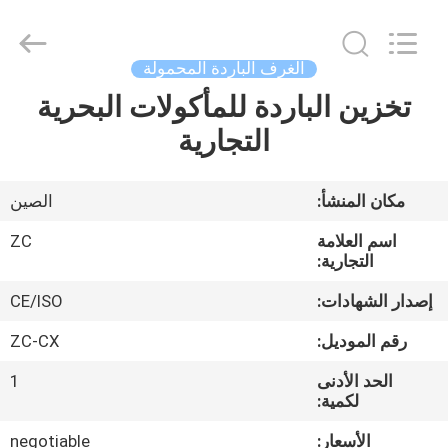
Machinery
Manufacture
co.,ltd.
All
Rights
الغرف الباردة المحمولة
Reserved.
Developed
تخزين الباردة للمأكولات البحرية
الصفحة
by
ECER
التجارية
الرئيسية
منتجات
مكان المنشأ:
الصين
اسم العلامة
ZC
معلومات
التجارية:
عنا
إصدار الشهادات:
CE/ISO
رقم الموديل:
ZC-CX
جولة
الحد الأدنى
1
في
لكمية:
المعمل
الأسعار:
negotiable