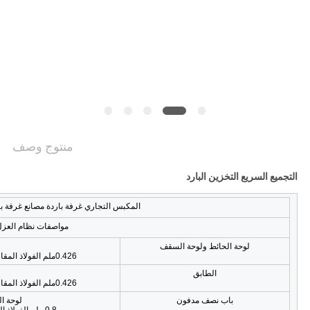
PRIVACY
POLICY
منتوج وصف
التجميع السريع التخزين البارد
المكبس التجاري غرفة باردة مصانع غرفة با
مواصفات نظام العز
لوحة الحائط ولوحة السقف
0.426ملم الفولاذ المقاوم للصدأ المطلي؛ ورق الزاوية وتغليف غطاء البلاستيك
الطابق
0.426ملم الفولاذ المقاوم للصدأ المطلي؛ ورق الزاوية وتغليف غطاء البلاستيك
باب نصف مدفون
لوحة البوليوريث