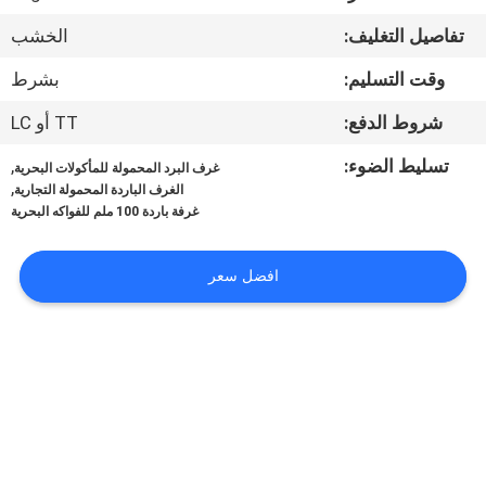
تفاصيل التغليف:
الخشب
مراقبة
وقت التسليم:
بشرط
الجودة
شروط الدفع:
TT أو LC
اتصل
تسليط الضوء:
,
غرف البرد المحمولة للمأكولات البحرية
,
بنا
الغرف الباردة المحمولة التجارية
غرفة باردة 100 ملم للفواكه البحرية
أخبار
افضل سعر
اطلب
اقتباس
خريطة
الموقع