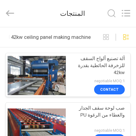
Machinery
Manufacture
co.,ltd.
المنتجات
All
Rights
Reserved.
Developed
الصفحة
by
ECER
42kw ceiling panel making machine التصنيع عبر الإنترنت
الرئيسية
آلة تصنيع ألواح السقف
منتجات
للزخرفة الحائطية بقدرة
42kw
معلومات
negotiable MOQ:1
عنا
CONTACT
صب لوحة سقف الجدار
جولة
والغطاء من الرغوة PU
في
المعمل
negotiable MOQ:1