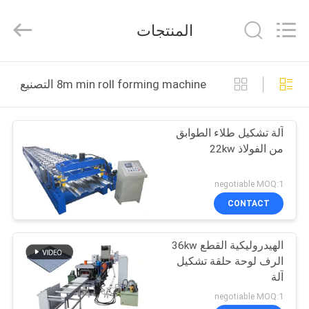
Zhangcheng
Machinery
Manufacture
المنتجات
co.,ltd.
All
Rights
Reserved.
Developed
الصفحة
by
8m min roll forming machine التصنيع عبر الإنترنت
ECER
الرئيسية
آلة تشكيل طلاء الطوابق
منتجات
من الفولاذ 22kw
معلومات
negotiable MOQ:1
عنا
CONTACT
الهيدروليكية القطع 36kw
جولة
الرف لوحة حلقة تشكيل
في
آلة
المعمل
negotiable MOQ:1