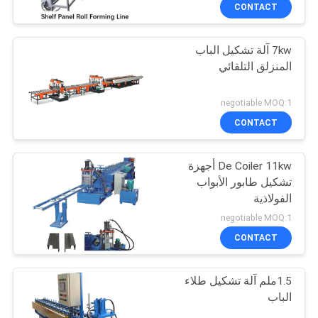
CONTACT
مراقبة
7kw آلة تشكيل الباب
الجودة
المنزلق التلقائي
اتصل
negotiable MOQ:1
بنا
CONTACT
De Coiler 11kw أجهزة
أخبار
تشكيل طابور الأبواب
الفولاذية
اطلب
negotiable MOQ:1
اقتباس
CONTACT
1.5ملم آلة تشكيل طلاء
خريطة
الباب
الموقع